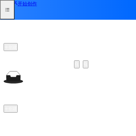
开始创作
开通会员
客户管理
客户列表
创建
客
邀
备注
标签
时
客户
户
请
操作
间
组
码
暂无数据
邀请码
创建
目前最多只能生成 10 个邀请码
默
分
认
享
备
客